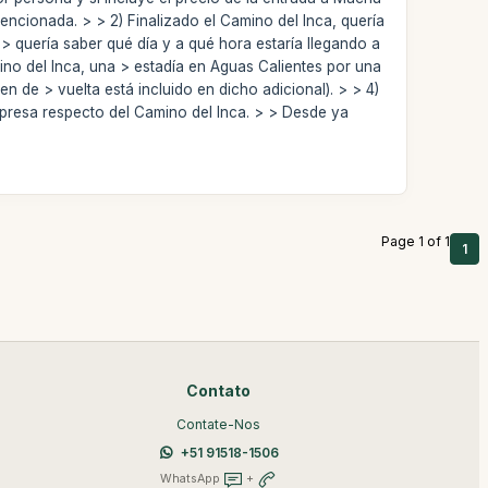
ncionada. > > 2) Finalizado el Camino del Inca, quería
 > quería saber qué día y a qué hora estaría llegando a
ino del Inca, una > estadía en Aguas Calientes por una
n de > vuelta está incluido en dicho adicional). > > 4)
mpresa respecto del Camino del Inca. > > Desde ya
Page 1 of 1
1
Contato
Contate-Nos
+51 91518-1506
WhatsApp
+