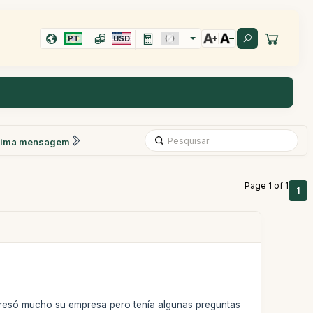
PT
USD
xima mensagem
Page 1 of 1
1
teresó mucho su empresa pero tenía algunas preguntas