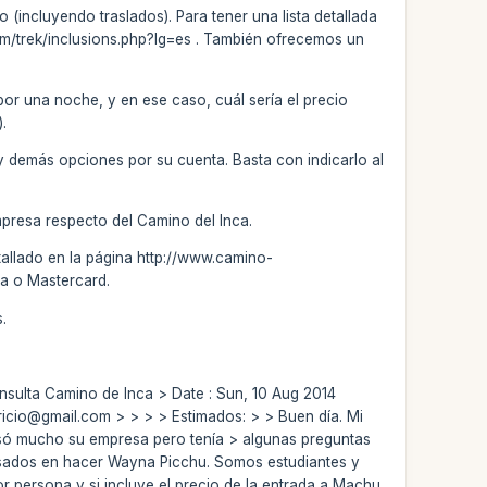
 (incluyendo traslados). Para tener una lista detallada
.com/trek/inclusions.php?lg=es . También ofrecemos un
por una noche, y en ese caso, cuál sería el precio
).
l y demás opciones por su cuenta. Basta con indicarlo al
mpresa respecto del Camino del Inca.
tallado en la página http://www.camino-
sa o Mastercard.
.
onsulta Camino de Inca > Date : Sun, 10 Aug 2014
atricio@gmail.com
> > > > Estimados: > > Buen día. Mi
esó mucho su empresa pero tenía > algunas preguntas
esados en hacer Wayna Picchu. Somos estudiantes y
por persona y si incluye el precio de la entrada a Machu