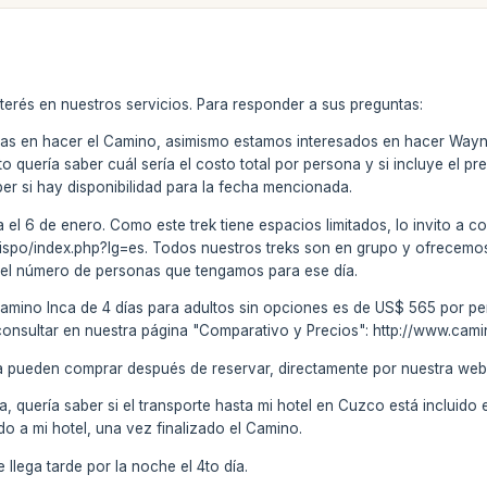
terés en nuestros servicios. Para responder a sus preguntas:
das en hacer el Camino, asimismo estamos interesados en hacer Wayn
nto quería saber cuál sería el costo total por persona y si incluye el
r si hay disponibilidad para la fecha mencionada.
 el 6 de enero. Como este trek tiene espacios limitados, lo invito a co
spo/index.php?lg=es. Todos nuestros treks son en grupo y ofrecemos s
del número de personas que tengamos para ese día.
el Camino Inca de 4 días para adultos sin opciones es de US$ 565 por
 consultar en nuestra página "Comparativo y Precios": http://www.cam
a pueden comprar después de reservar, directamente por nuestra web
ca, quería saber si el transporte hasta mi hotel en Cuzco está incluido
do a mi hotel, una vez finalizado el Camino.
Se llega tarde por la noche el 4to día.