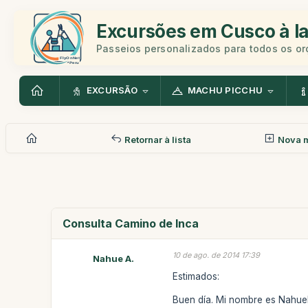
Excursões em Cusco à la
Passeios personalizados para todos os o
EXCURSÃO
MACHU PICCHU
Retornar à lista
Nova 
Consulta Camino de Inca
10 de ago. de 2014 17:39
Nahue A.
Estimados:
Buen día. Mi nombre es Nahuel