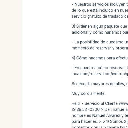
- Nuestros servicios incluyen 
de lo que está incluido en nue
servicio gratuito de traslado d
3) Si tienen algún paquete que
adicional y cómo haríamos para
- La posibilidad de quedarse un
momento de reservar y programa
4) Cómo hacemos para efectuar
- En cuanto a cómo reservar, t
inca.com/reservation/index.php
Si necesita mayores detalles
Muy cordialmente,
Heidi - Servicio al Cliente ww
19:39:53 -0300 > De : nahue 
nombre es Nahuel Alvarez y te
para hacerles. > > 1) Somos 2
contamos con la > tarjeta ISIC 