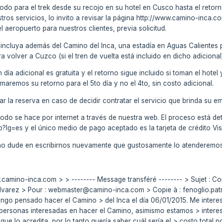
todo para el trek desde su recojo en su hotel en Cusco hasta el retorno
stros servicios, lo invito a revisar la página http://www.camino-inca
el aeropuerto para nuestros clientes, previa solicitud.
 incluya además del Camino del Inca, una estadía en Aguas Calientes 
 volver a Cuzco (si el tren de vuelta está incluido en dicho adicional
 día adicional es gratuita y el retorno sigue incluido si toman el hote
remos su retorno para el 5to día y no el 4to, sin costo adicional.
 la reserva en caso de decidir contratar el servicio que brinda su e
odo se hace por internet a través de nuestra web. El proceso está de
?lg=es y el único medio de pago aceptado es la tarjeta de crédito Vi
, no dude en escribirnos nuevamente que gustosamente lo atenderemos
w.camino-inca.com > > -------- Message transféré -------- > Sujet : C
alvarez
> Pour : webmaster@camino-inca.com
> Copie à : fenoglio.p
ngo pensado hacer el Camino > del Inca el día 06/01/2015. Me inter
 personas interesadas en hacer el Camino, asimismo estamos > inter
que lo acredita, por lo tanto quería saber cuál sería el > costo total 