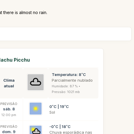
 there is almost no rain.
achu Picchu
Temperatura: 8˚C
Clima
Parcialmente nublado
atual
Humidade: 87 % •
Pressão: 1021 mb
PREVISÃO
0˚C | 19˚C
sáb. 8
Sol
12:00 pm
-0˚C | 18˚C
PREVISÃO
dom. 9
Chuva esporádica nas