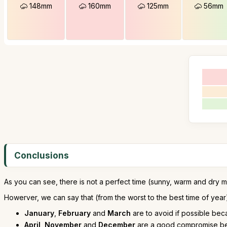
148mm
160mm
125mm
56mm
Conclusions
As you can see, there is not a perfect time (sunny, warm and dry mo
Howerver, we can say that (from the worst to the best time of year
January
,
February
and
March
are to avoid if possible beca
April
,
November
and
December
are a good compromise bet