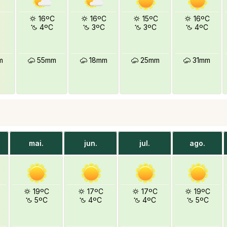
16ºC
16ºC
15ºC
16ºC
4ºC
3ºC
3ºC
4ºC
m
55mm
18mm
25mm
31mm
mai.
jun.
jul.
ago.
19ºC
17ºC
17ºC
19ºC
5ºC
4ºC
4ºC
5ºC