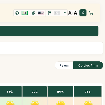
PT
USD
F / em
Celsius / mm
set.
out.
nov.
dez.