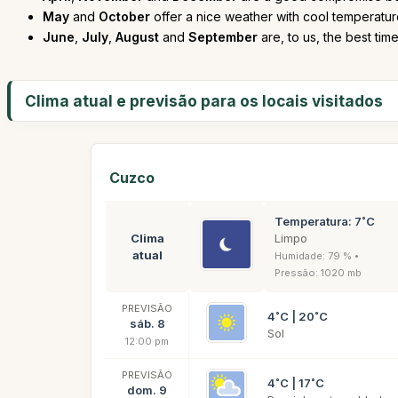
May
and
October
offer a nice weather with cool temperatur
June
,
July
,
August
and
September
are, to us, the best tim
Clima atual e previsão para os locais visitados
Cuzco
Temperatura: 7˚C
Clima
Limpo
atual
Humidade: 79 % •
Pressão: 1020 mb
PREVISÃO
4˚C | 20˚C
sáb. 8
Sol
12:00 pm
PREVISÃO
4˚C | 17˚C
dom. 9