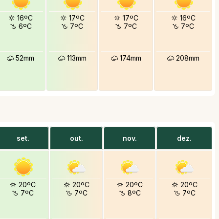
16ºC
17ºC
17ºC
16ºC
6ºC
7ºC
7ºC
7ºC
52mm
113mm
174mm
208mm
set.
out.
nov.
dez.
20ºC
20ºC
20ºC
20ºC
7ºC
7ºC
8ºC
7ºC