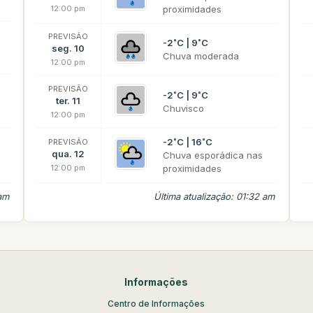
12:00 pm
proximidades
PREVISÃO
-2˚C | 9˚C
seg. 10
Chuva moderada
12:00 pm
PREVISÃO
-2˚C | 9˚C
ter. 11
Chuvisco
12:00 pm
-2˚C | 16˚C
PREVISÃO
qua. 12
Chuva esporádica nas
12:00 pm
proximidades
 am
Última atualização: 01:32 am
Informações
Centro de Informações