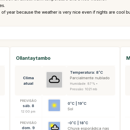
es.
e of year because the weather is very nice even if nights are cool but
Ollantaytambo
M
Temperatura: 8˚C
Clima
Parcialmente nublado
atual
Humidade: 87 % •
Pressão: 1021 mb
PREVISÃO
0˚C | 19˚C
sáb. 8
Sol
12:00 pm
-0˚C | 18˚C
PREVISÃO
dom. 9
Chuva esporádica nas