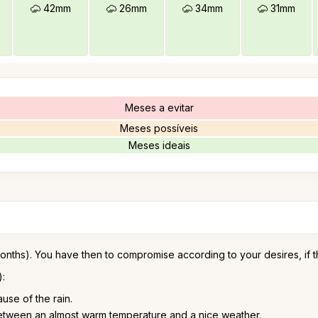
42mm
26mm
34mm
31mm
Meses a evitar
Meses possíveis
Meses ideais
nths). You have then to compromise according to your desires, if the
):
use of the rain.
ween an almost warm temperature and a nice weather.