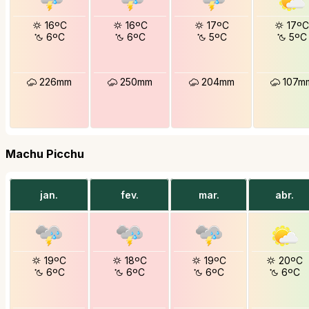
16ºC
16ºC
17ºC
17ºC
6ºC
6ºC
5ºC
5ºC
226mm
250mm
204mm
107m
Machu Picchu
jan.
fev.
mar.
abr.
19ºC
18ºC
19ºC
20ºC
6ºC
6ºC
6ºC
6ºC