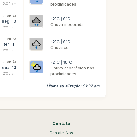
12:00 pm
proximidades
PREVISÃO
-2˚C | 9˚C
seg. 10
Chuva moderada
12:00 pm
PREVISÃO
-2˚C | 9˚C
ter. 11
Chuvisco
12:00 pm
-2˚C | 16˚C
PREVISÃO
qua. 12
Chuva esporádica nas
12:00 pm
proximidades
Última atualização: 01:32 am
Contato
Contate-Nos