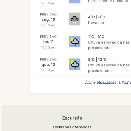
Parcialmente nublado
12:00 pm
PREVISÃO
4˚C | 8˚C
seg. 10
Nevasca
12:00 pm
1˚C | 8˚C
PREVISÃO
ter. 11
Chuva esporádica nas
12:00 pm
proximidades
5˚C | 13˚C
PREVISÃO
qua. 12
Chuva esporádica nas
12:00 pm
proximidades
Última atualização: 01:32
Excursão
Excursões oferecidas