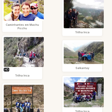
Caminhantes em Machu
Picchu
Trilha Inca
Salkantay
Trilha Inca
Trilha Inca