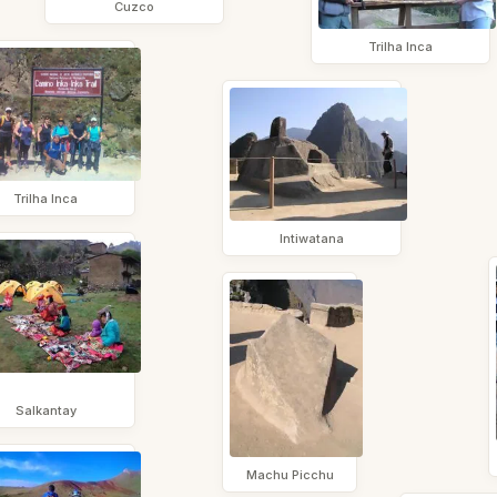
Cuzco
Trilha Inca
Trilha Inca
Intiwatana
Salkantay
Machu Picchu