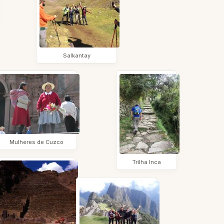
Salkantay
Mulheres de Cuzco
Trilha Inca