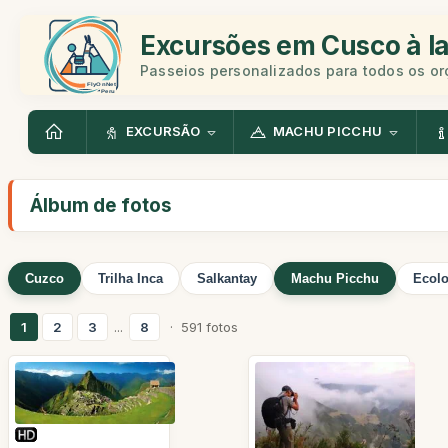
Excursões em Cusco à la
Passeios personalizados para todos os o
EXCURSÃO
MACHU PICCHU
Álbum de fotos
Cuzco
Trilha Inca
Salkantay
Machu Picchu
Ecolo
1
2
3
...
8
· 591 fotos