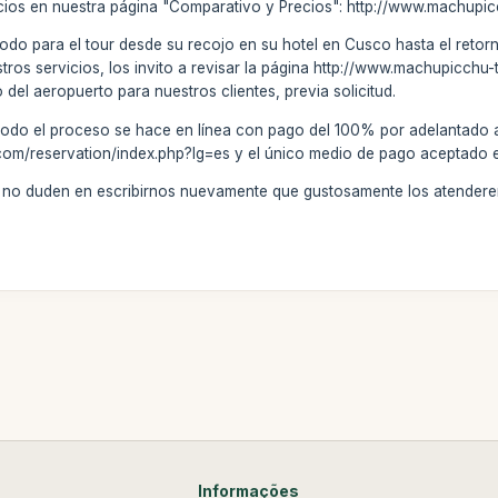
cios en nuestra página "Comparativo y Precios": http://www.machupi
todo para el tour desde su recojo en su hotel en Cusco hasta el retorno
stros servicios, los invito a revisar la página http://www.machupicch
o del aeropuerto para nuestros clientes, previa solicitud.
todo el proceso se hace en línea con pago del 100% por adelantado a
om/reservation/index.php?lg=es y el único medio de pago aceptado es 
s, no duden en escribirnos nuevamente que gustosamente los atender
Informações