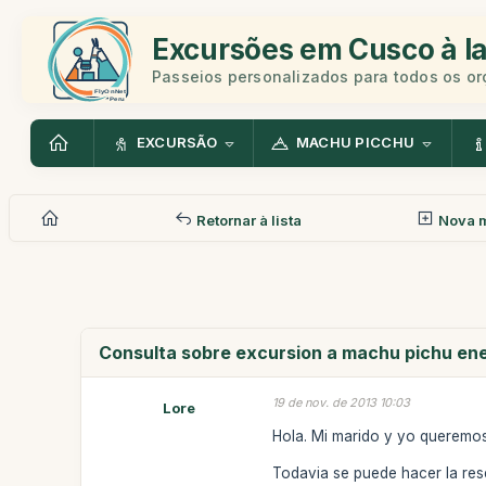
Excursões em Cusco à la
Passeios personalizados para todos os o
EXCURSÃO
MACHU PICCHU
Retornar à lista
Nova 
Consulta sobre excursion a machu pichu en
19 de nov. de 2013 10:03
Lore
Hola. Mi marido y yo queremos 
Todavia se puede hacer la re