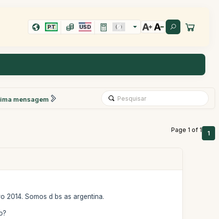
PT
USD
xima mensagem
Page 1 of 1
1
ro 2014. Somos d bs as argentina.
o?